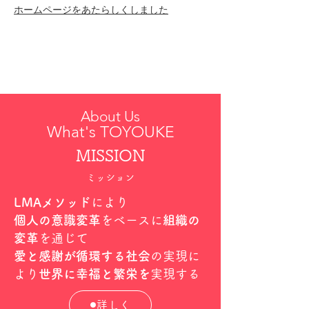
ホームページを​あたらしくしました
About Us
What's TOYOUKE
MISSION
ミッション
LMAメソッド
により
個人の意識変革
をベースに
組織の
変革
を通じて
愛と感謝が循環する社会
の実現に
より
世界に幸福と繁栄を
実現する
詳しく